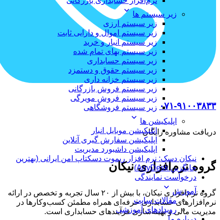
نرم‌افزار حسابداری بازرگانی
زیر سیستم ها
زیر سیستم ارزی
زیر سیستم اموال و دارایی ثابت
زیر سیستم انبار و خرید
زیر سیستم بهای تمام شده
زیر سیستم حسابداری
زیر سیستم حقوق و دستمزد
زیر سیستم خزانه داری
زیر سیستم فروش بازرگانی
زیر سیستم فروش مویرگی
۰۷۱-۹۱۰۰۳۸۳۳
زیر سیستم فروشگاهی
اپلیکیشن ها
اپلیکیشن موبایل انبار
دریافت مشاوره رایگان
اپلیکیشن سفارش گیری آنلاین
اپلیکیشن داشبورد مدیریت
نیکان دسک: نرم افزار ریموت دسکتاپ امن ایرانی (بهترین
گروه نرم‌افزاری نیکان
جایگزین AnyDesk)
درخواست نمایندگی
آموزش
گروه نرم‌افزاری نیکان، با بیش از ۲۰ سال تجربه و تخصص در ارائه‌
مقالات سایت
نرم‌افزارهای حسابداری حرفه‌ای همراه مطمئن کسب‌وکارها در
رویدادهای آموزشی
مدیریت مالی و بهینه‌سازی فرآیندهای حسابداری است.
درباره ما