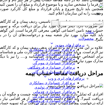
کارفرما را مشخص سازید و یا موضوع قرارداد و مبلغ آن را تعیین کنید.
همچنین باید تاریخ شروع و پایان قرارداد و مبلغ کل کارکرد صورت
وضعیت را به این سازمان اعلام کنید.
ارائه صورت وضعیت قطعی، آگهی تاسیس، ردیف پیمان و کد کارگاهی
نیز ضرورت دارد. دیگر مدرک مورد نیاز برای دریافت برگه و تسویه
حساب بیمه تامین اجتماعی گواهی معرفی کارفرما است. این گواهی
نیکان
باید کلیه موارد مورد نیاز شعبه بیمه و درخواست‌های آن را در بر
محصولات
بگیرد.
نرم‌افزارهای ویندوز
علاوه بر این مدرک ارائه برگه میزان بدهی ردیف پیمان و کد کارگاهی
نرم افزار حسابداری پیمانکاری
نیز لازم است. و باید مدارک هویتی از قبیل کپی کارت ملی و شناسنامه
نرم‌افزار حسابداری تولیدی
برای اشخاص حقیقی، ارزش افزوده، اساسنامه و…. را نیز با دیگر
نرم‌افزار حسابداری خدماتی
مدارک مورد نیاز همراه کنید.
نرم‌افزار حسابداری مویرگی
نرم‌افزار حسابداری فروشگاهی
نرم‌افزار حسابداری بازرگانی
مراحل دریافت مفاصا حساب بیمه
نرم‌افزارهای ابری و وب
نرم افزار حسابداری پیمانکاری
نرم‌افزار حسابداری تولیدی
نرم‌افزار حسابداری خدماتی
افرادی که تمایل دارند بدانند مفاصا حساب بیمه چیست و چگونه آن را
نرم‌افزار حسابداری مویرگی
دریافت کنیم؟، باید اطلاع داشته باشند که پیش از هر اقدامی نیاز به
نرم‌افزار حسابداری فروشگاهی
ارائه درخواست مفاصا حساب است. برای دریافت برگه تسویه حساب