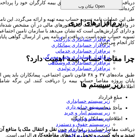
دریافت کنند تا نشان دهند که تمام حق بیمه کارگران خود را پرداخت
Open نیکان وب
کرده‌اند.
طی این عملیات نامه تسویه حساب بیمه تهیه و ارائه می‌گردد. این نامه
نرم‌افزارهای ابری
در واقع بیمه نامه‌ای است که فاکتورهای مالی در آن مشخص شده‌اند
و دارای گزارش‌هایی است که نشان می‌دهد با سازمان تامین اجتماعی
تسویه حساب شده است. دریافت این نامه پس از ارسال گواهی پایان
نرم‌افزار حسابداری بازرگانی
کار انجام می‌گیرد.
نرم‌افزار حسابداری پیمانکاری
نرم‌افزار حسابداری خدماتی
نرم‌افزار حسابداری پخش مویرگی
چرا مفاصا حساب بیمه اهمیت دارد؟
نرم‌افزار حسابداری فروشگاهی
نرم‌افزار حسابداری تولیدی
طبق ماده‌های ۳۷ و ۳۸ قانون تامین اجتماعی، پیمانکاران باید پس از
پایان پروژه مفاصا حساب بیمه را دریافت کنند. این برگه شامل
زیر سیستم ها
اطلاعات زیر است:
مبلغ قرارداد
زیر سیستم حسابداری
زیرسیستم خزانه داری
مأخذ محاسبه حق بیمه
زیر سیستم انبار و خرید
زیر سیستم فروش
اطلاعات پیمانکار و کارگاه
زیرسیستم حقوق و دستمزد
دریافت مفاصا حساب در مواردی چون
نقل و انتقال ملک یا منافع آن،
زیر سیستم بهای تمام شده
تمدید پروانه کسب، و تحویل پروژه‌های مقاطعه‌کاری
الزامی است.
زیرسیستم فروشگاهی