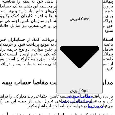
پیمانکاران چگونه می‌توانند میزان بدهی خود به بیمه را محاسبه و
رآورد کنند.
حواستان باشد که برای محاسبه این بدهی به یک حسابدار
بره و
نرم افزار حسابداری
با ویژگی‌های خاص نیاز دارید و بهتر است
برای اجرای این فرایند از مجموعه‌ها و افراد کاردان کمک بگیرید.
Close آموزش
چراکه در بسیاری از مواقع بدهی شما به سازمان تامین اجتماعی تنها
حق بیمه کارگران را در بر نمی‌گیرد و جریمه‌هایی نیز شامل حالتان
بشود.
استفاده از نرم افزار حسابداری و دریافت کمک از حسابداران خبره
باعث می‌شود تا حق بیمه کارگران به موقع پرداخت شود و جریمه‌ای
شامل حالتان نشود.
به طور کلی در چنین مواردی دو نوع جریمه برای
پیمانکاران در نظر گرفته می‌شود که یکی به عدم ارسال لیست تعلق
داشته و دیگری جریمه تاخیر در پرداخت حق بیمه کارکنان است. پس
از تسویه این بدهی‌ها می‌توانید به راحتی مفاصا حساب بیمه را دریافت
کنید.
مدارک لازم برای دریافت مفاصا حساب بیمه
Open آموزش
مقالات آموزشی
برای دریافت مفاصا حساب بیمه تامین اجتماعی باید مدارکی را فراهم
رویدادهای آموزشی
کرد و به سازمان تامین اجتماعی تحویل دهید. از جمله این مدارک
درباره ما
می‌توان به نامه درخواست مفاصا حساب اشاره کرد.
حواستان باشد که در نامه مفاصا حساب پیش از هر چیز نام و آدرس