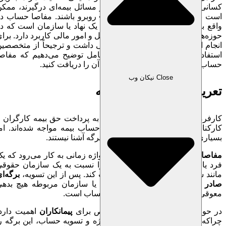
کسانی که با اظهارنامه‌های مالیاتی و مسائل بیمه‌ای درگیرند، ممکن
است با عبارت «مفاصا حساب بیمه» روبرو باشند. مفاصا حساب در
اقع به معنای
تسویه حساب کامل
با یک نهاد یا سازمان است که در
حوزه‌هایی چون بیمه، تجارت، حمل‌ونقل و امور مالی کاربرد دارد. برای
انجام این فرایند، باید دانش مالی کافی داشت و ترجیحاً از متخصصین
استفاده کرد. در این مقاله به‌طور کامل توضیح می‌دهیم که مفاصا
حساب بیمه چیست و چگونه می‌توانید آن را دریافت کنید.
Close نیکان وب
تعریف مفاصا حساب بیمه
کارفرمایان و پیمانکارانی که موظف به پرداخت حق بیمه کارگران و
کارکنان خود هستند، حتماً با مفاصا حساب بیمه مواجه شده‌اند. اما
بسیاری از آن‌ها با مراحل دریافت این برگه آشنا نیستند.
مفاصا
به معنای «تسویه» است. این واژه زمانی به کار می‌رود که یک
فرد یا سازمان تمام بدهی‌های خود را نسبت به یک سازمان حقوقی
مانند سازمان تامین اجتماعی پرداخت کند. پس از این تسویه،
برگه‌ای
ادر می‌شود
که نشان می‌دهد فرد یا سازمان مربوطه هیچ بدهی
معوقی ندارد. این برگه همان مفاصا حساب است.
در حوزه بیمه، این فرآیند به‌طور خاص برای
پیمانکاران
اهمیت دارد؛
چراکه آن‌ها موظفند پس از پایان پروژه و تسویه حساب، این برگه را