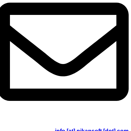
info [at] nikansoft [dot] com