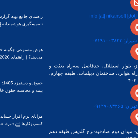
info [at] nikansoft [dot
راهنمای جامع تهیه گزار
تصمیم‌گیری هوشمندانه
ز: ۰۷۱۹۱۰۰۳۸۳۳
هوش مصنوعی چگونه خطا
می‌دهد؟ | راهنمای 2026
ز، بلوار استقلال، حدفاصل سه‌راه بعثت و
راه هوابرد، ساختمان دیپلمات، طبقه چهارم،
۴
حقو
بیمه و محاسبه حقوق خ
ن: ۰۹۱۲۷۰۸۳۲۶۵
کسب‌وکارها
۷ مرداد, ۱۴۰۵
ن- میدان دوم صادقیه-برج گلدیس طبقه دهم