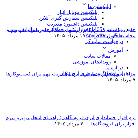
اپلیکیشن ها
اپلیکیشن موبایل انبار
اپلیکیشن سفارش گیری آنلاین
اپلیکیشن داشبورد مدیریت
حقوق و دستمزد 1405؛ جدول کامل حداقل حقوق، مالیات، بیمه و
نیکان دسک: نرم افزار ریموت دسکتاپ امن ایرانی (بهترین
محاسبه حقوق خالص
۱۱ مرداد, ۱۴۰۵
جایگزین AnyDesk)
درخواست نمایندگی
آموزش
مقالات سایت
رویدادهای آموزشی
درباره ما
ارتباط با گروه نرم افزاری نیکان
مزایای نرم افزار حسابداری ابری| 8 مزیت مهم برای کسب‌وکارها
۷ مرداد, ۱۴۰۵
نرم افزار حسابداری ابری فروشگاهی؛ راهنمای انتخاب بهترین نرم
افزار برای فروشگاه‌ها
۴ مرداد, ۱۴۰۵